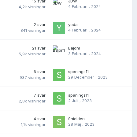
15
svar
JDW
4 Februari , 2024
4,2k
visningar
2
svar
yoda
4 Februari , 2024
841
visningar
21
svar
Bajon1
3 Februari , 2024
5,9k
visningar
6
svar
spanings11
29 December , 2023
937
visningar
7
svar
spanings11
2 Juli , 2023
2,8k
visningar
4
svar
Shielden
28 Maj , 2023
1,1k
visningar