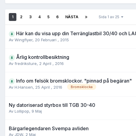
1
2
3
4
5
6
NÄSTA
Sida 1 av 25
Här kan du visa upp din Terränglastbil 30/40 och L
Av
Wingflyer
,
20 Februari , 2015
Årlig kontrollbesiktning
Av
fredriksture
,
2 April , 2016
Info om felsök bromsklockor. "pinnad på begäran"
Av
H.Hansen
,
25 April , 2016
Bromsklocka
Ny datoriserad styrbox till TGB 30-40
Av
Lollipop
,
9 Maj
Bärgarlegendaren Svempa avliden
Av
JDW
,
2 Maj