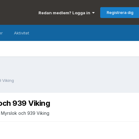
Registrera dig
Redan medlem? Logga in
er
Aktivitet
9 Viking
och 939 Viking
2 Myrslok och 939 Viking