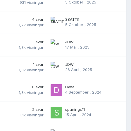
5 Oktober , 2025
931
visningar
4
svar
SBAT111
5 Oktober , 2025
1,7k
visningar
1
svar
JDW
17 Maj , 2025
1,3k
visningar
1
svar
JDW
26 April , 2025
1,3k
visningar
0
svar
Dyna
4 September , 2024
1,8k
visningar
2
svar
spanings11
15 April , 2024
1,1k
visningar