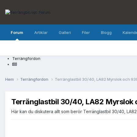
Forum
Artiklar
Galleri
Filer
Blogg
Kalend
Terrängfordon
Hem
Terrängfordon
Terränglastbil 30/40, LA82 Myrslok och 93
Terränglastbil 30/40, LA82 Myrslok 
Här kan du diskutera allt som berör Terränglastbil 30/40, LA8