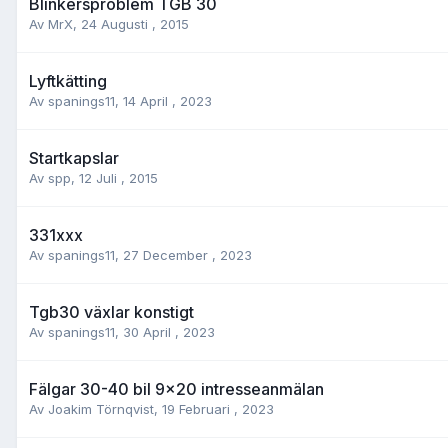
Blinkersproblem TGB 30
Av
MrX
,
24 Augusti , 2015
Lyftkätting
Av
spanings11
,
14 April , 2023
Startkapslar
Av
spp
,
12 Juli , 2015
331xxx
Av
spanings11
,
27 December , 2023
Tgb30 växlar konstigt
Av
spanings11
,
30 April , 2023
Fälgar 30-40 bil 9x20 intresseanmälan
Av
Joakim Törnqvist
,
19 Februari , 2023