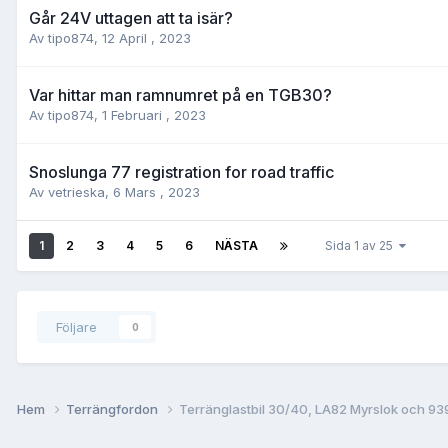
Går 24V uttagen att ta isär?
Av
tipo874
,
12 April , 2023
Var hittar man ramnumret på en TGB30?
Av
tipo874
,
1 Februari , 2023
Snoslunga 77 registration for road traffic
Av
vetrieska
,
6 Mars , 2023
1
2
3
4
5
6
NÄSTA
Sida 1 av 25
Följare
0
Hem
Terrängfordon
Terränglastbil 30/40, LA82 Myrslok och 93