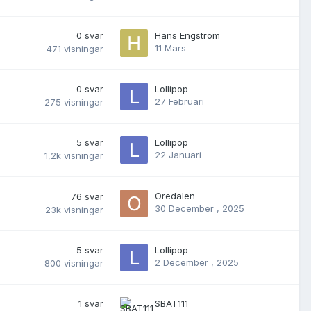
0
svar
Hans Engström
11 Mars
471
visningar
0
svar
Lollipop
27 Februari
275
visningar
5
svar
Lollipop
22 Januari
1,2k
visningar
Oredalen
76
svar
30 December , 2025
23k
visningar
5
svar
Lollipop
2 December , 2025
800
visningar
1
svar
SBAT111