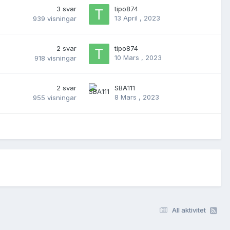
3
svar
tipo874
13 April , 2023
939
visningar
2
svar
tipo874
10 Mars , 2023
918
visningar
2
svar
SBA111
8 Mars , 2023
955
visningar
All aktivitet