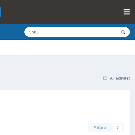
All aktivitet
Följare
0