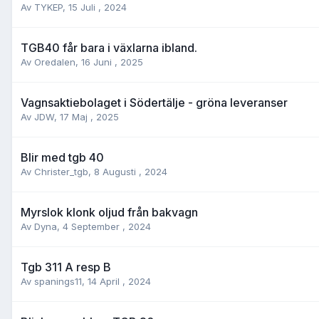
Av
TYKEP
,
15 Juli , 2024
TGB40 får bara i växlarna ibland.
Av
Oredalen
,
16 Juni , 2025
Vagnsaktiebolaget i Södertälje - gröna leveranser
Av
JDW
,
17 Maj , 2025
Blir med tgb 40
Av
Christer_tgb
,
8 Augusti , 2024
Myrslok klonk oljud från bakvagn
Av
Dyna
,
4 September , 2024
Tgb 311 A resp B
Av
spanings11
,
14 April , 2024