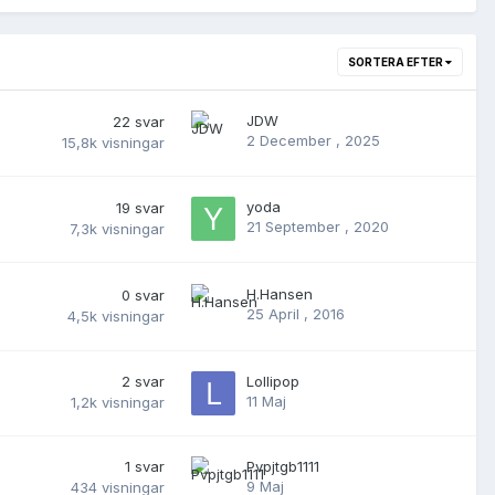
SORTERA EFTER
JDW
22
svar
2 December , 2025
15,8k
visningar
yoda
19
svar
21 September , 2020
7,3k
visningar
H.Hansen
0
svar
25 April , 2016
4,5k
visningar
2
svar
Lollipop
11 Maj
1,2k
visningar
1
svar
Pvpjtgb1111
9 Maj
434
visningar