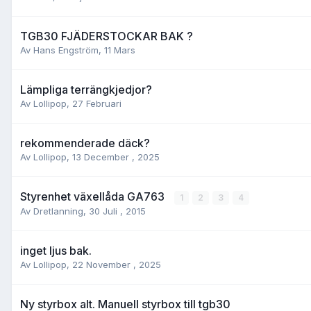
TGB30 FJÄDERSTOCKAR BAK ?
Av
Hans Engström
,
11 Mars
Lämpliga terrängkjedjor?
Av
Lollipop
,
27 Februari
rekommenderade däck?
Av
Lollipop
,
13 December , 2025
Styrenhet växellåda GA763
1
2
3
4
Av
Dretlanning
,
30 Juli , 2015
inget ljus bak.
Av
Lollipop
,
22 November , 2025
Ny styrbox alt. Manuell styrbox till tgb30