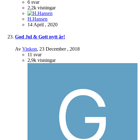
6
svar
2,2k
visningar
H.Hansen
14 April , 2020
God Jul & Gott nytt år!
Av
Vinkon
,
23 December , 2018
11
svar
2,9k
visningar