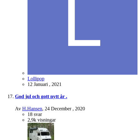
Lollipop
12 Januari , 2021
God jul och gott nytt år .
Av
H.Hansen
,
24 December , 2020
18
svar
2,9k
visningar