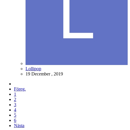
Lollipop
19 December , 2019
Föreg.
1
2
3
4
5
6
Nästa