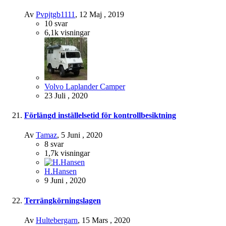
Av
Pvpjtgb1111
,
12 Maj , 2019
10
svar
6,1k
visningar
Volvo Laplander Camper
23 Juli , 2020
Förlängd inställelsetid för kontrollbesiktning
Av
Tamaz
,
5 Juni , 2020
8
svar
1,7k
visningar
H.Hansen
9 Juni , 2020
Terrängkörningslagen
Av
Hultebergarn
,
15 Mars , 2020