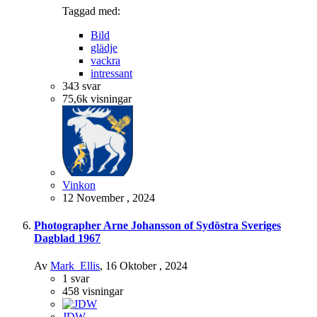
Taggad med:
Bild
glädje
vackra
intressant
343
svar
75,6k
visningar
Vinkon
12 November , 2024
Photographer Arne Johansson of Sydöstra Sveriges
Dagblad 1967
Av
Mark_Ellis
,
16 Oktober , 2024
1
svar
458
visningar
JDW