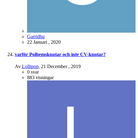
Garridhu
22 Januari , 2020
varför Polhemsknutar och inte CV-knutar?
Av
Lollipop
,
21 December , 2019
0
svar
883
visningar