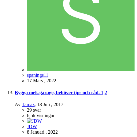
spanings11
17 Mars , 2022
Bygga mek-garage, behöver tips och råd.
1
2
Av
Tamaz
,
18 Juli , 2017
29
svar
6,5k
visningar
JDW
8 Januari , 2022