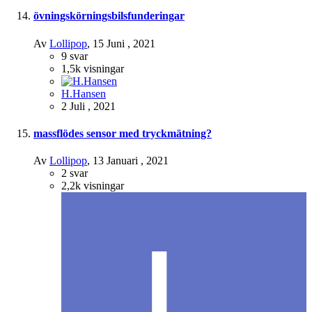
övningskörningsbilsfunderingar
Av
Lollipop
,
15 Juni , 2021
9
svar
1,5k
visningar
H.Hansen
2 Juli , 2021
massflödes sensor med tryckmätning?
Av
Lollipop
,
13 Januari , 2021
2
svar
2,2k
visningar