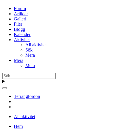
Forum
Artiklar
Galleri
Filer
Blogg
Kalender
Aktivitet
All aktivitet
Sök
Mera
Mera
Mera
Terrängfordon
All aktivitet
Hem