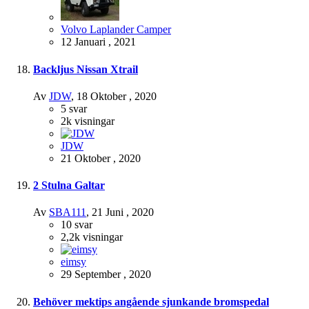
Volvo Laplander Camper
12 Januari , 2021
Backljus Nissan Xtrail
Av
JDW
,
18 Oktober , 2020
5
svar
2k
visningar
JDW
21 Oktober , 2020
2 Stulna Galtar
Av
SBA111
,
21 Juni , 2020
10
svar
2,2k
visningar
eimsy
29 September , 2020
Behöver mektips angående sjunkande bromspedal