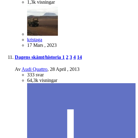
1,3k
visningar
kristaga
17 Mars , 2023
Dagens skämt/historia
1
2
3
4
14
Av
Audi Quattro
,
28 April , 2013
333
svar
64,3k
visningar