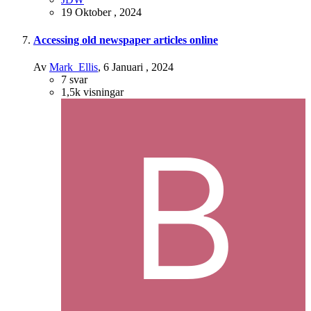
19 Oktober , 2024
Accessing old newspaper articles online
Av
Mark_Ellis
,
6 Januari , 2024
7
svar
1,5k
visningar