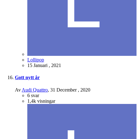
Lollipop
15 Januari , 2021
Gott nytt år
Av
Audi Quattro
,
31 December , 2020
6
svar
1,4k
visningar