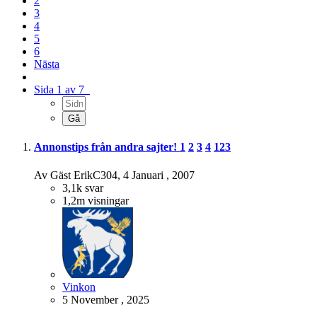
2
3
4
5
6
Nästa
Sida 1 av 7
Annonstips från andra sajter!
1
2
3
4
123
Av
Gäst ErikC304
,
4 Januari , 2007
3,1k
svar
1,2m
visningar
Vinkon
5 November , 2025