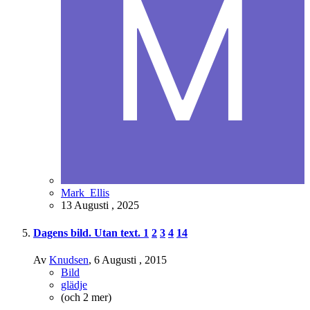
Mark_Ellis
13 Augusti , 2025
Dagens bild. Utan text.
1
2
3
4
14
Av
Knudsen
,
6 Augusti , 2015
Bild
glädje
(och 2 mer)