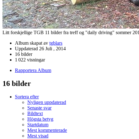
Litt forskjellige TGB 11 bilder fra treff og "daily driving" sommer 20
Album skapat av
tgblars
Uppdaterad
26 Juli , 2014
16 bilder
1 022 visningar
Rapportera Album
16 bilder
Sortera efter
Nyligen uppdaterad
Senaste svar
Bildtext
Högsta betyg
Startdatum
Mest kommenterade
Mest visad