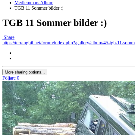
Medlemmars Album
TGB 11 Sommer bilder :)
TGB 11 Sommer bilder :)
Share
https://terrangbil.net/forum/index.php?/gallery/album/45-tgb-11-somme
More sharing options...
Följare
0