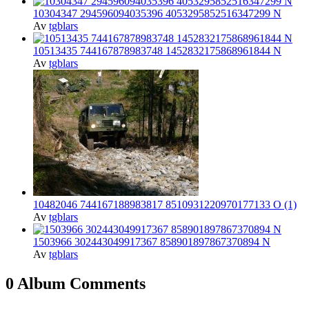
10304347 294596094035396 4053295852516347299 N
Av
tgblars
10513435 744167878983748 1452832175868961844 N
Av
tgblars
10482046 744167188983817 8510931220970177133 O (1)
Av
tgblars
1503966 302443049917367 858901897867370894 N
Av
tgblars
0 Album Comments