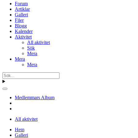
Forum
Artiklar
Galleri
Filer
Blogg
Kalender
Aktivitet
All aktivitet
Sök
Mera
Mera
Mera
Medlemmars Album
All aktivitet
Hem
Galleri