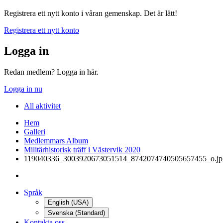
Registrera ett nytt konto i våran gemenskap. Det är lätt!
Registrera ett nytt konto
Logga in
Redan medlem? Logga in här.
Logga in nu
All aktivitet
Hem
Galleri
Medlemmars Album
Militärhistorisk träff i Västervik 2020
119040336_3003920673051514_8742074740505657455_o.jp
Språk
English (USA)
Svenska (Standard)
Kontakta oss