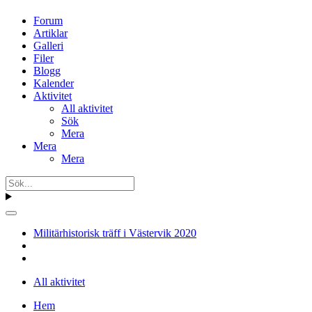
Forum
Artiklar
Galleri
Filer
Blogg
Kalender
Aktivitet
All aktivitet
Sök
Mera
Mera
Mera
Militärhistorisk träff i Västervik 2020
All aktivitet
Hem