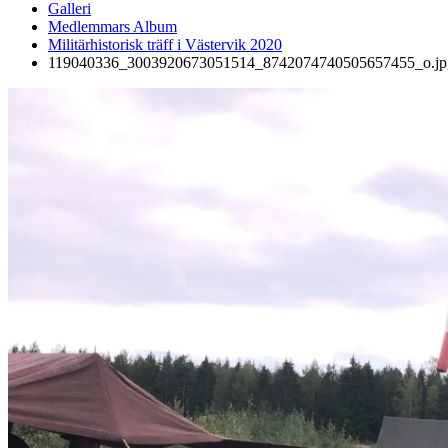
Galleri
Medlemmars Album
Militärhistorisk träff i Västervik 2020
119040336_3003920673051514_8742074740505657455_o.jp