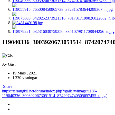
119040336_3003920673051514_8742074740
Av
Gäst
19 Mars , 2021
1 330 visningar
Share
https://terrangbil.net/forum/index.php?/gallery/image/1186-
119040336_3003920673051514_8742074740505657455_ojpg/