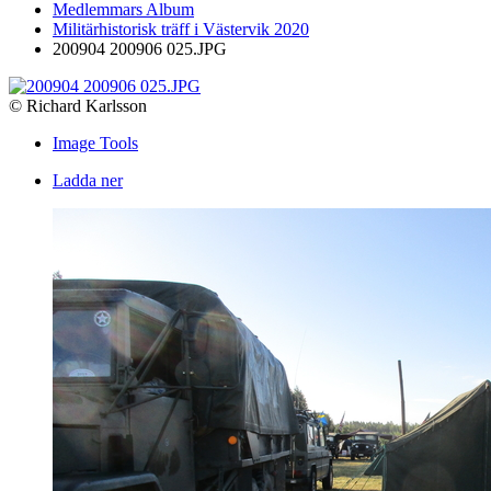
Medlemmars Album
Militärhistorisk träff i Västervik 2020
200904 200906 025.JPG
© Richard Karlsson
Image Tools
Ladda ner