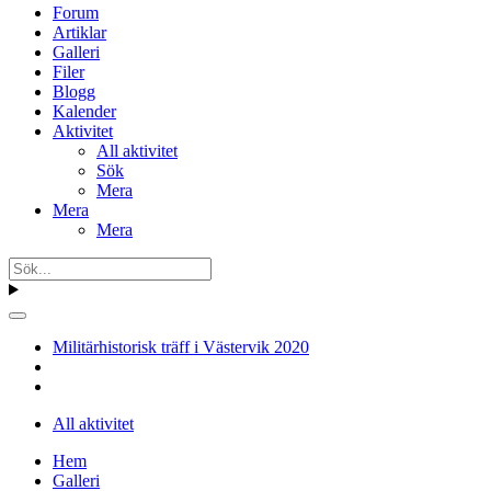
Forum
Artiklar
Galleri
Filer
Blogg
Kalender
Aktivitet
All aktivitet
Sök
Mera
Mera
Mera
Militärhistorisk träff i Västervik 2020
All aktivitet
Hem
Galleri