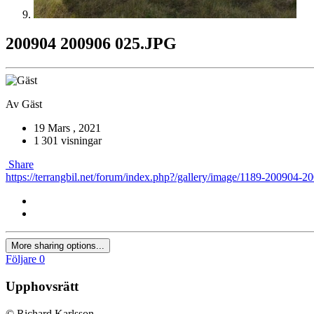
200904 200906 025.JPG
Av
Gäst
19 Mars , 2021
1 301 visningar
Share
https://terrangbil.net/forum/index.php?/gallery/image/1189-200904-2
More sharing options...
Följare
0
Upphovsrätt
© Richard Karlsson