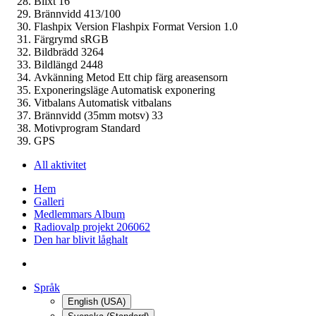
Blixt
16
Brännvidd
413/100
Flashpix Version
Flashpix Format Version 1.0
Färgrymd
sRGB
Bildbrädd
3264
Bildlängd
2448
Avkänning Metod
Ett chip färg areasensorn
Exponeringsläge
Automatisk exponering
Vitbalans
Automatisk vitbalans
Brännvidd (35mm motsv)
33
Motivprogram
Standard
GPS
All aktivitet
Hem
Galleri
Medlemmars Album
Radiovalp projekt 206062
Den har blivit låghalt
Språk
English (USA)