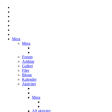
Mera
Mera
Forum
Artiklar
Galleri
Filer
Blogg
Kalender
Aktivitet
Mera
All aktivitet