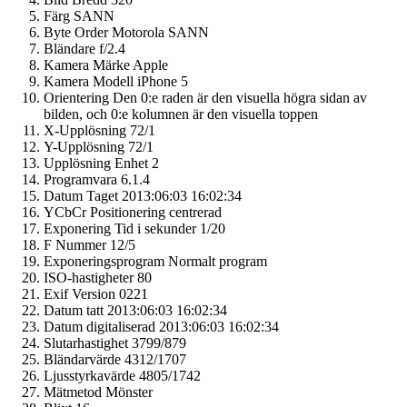
Färg
SANN
Byte Order Motorola
SANN
Bländare
f/2.4
Kamera Märke
Apple
Kamera Modell
iPhone 5
Orientering
Den 0:e raden är den visuella högra sidan av
bilden, och 0:e kolumnen är den visuella toppen
X-Upplösning
72/1
Y-Upplösning
72/1
Upplösning Enhet
2
Programvara
6.1.4
Datum Taget
2013:06:03 16:02:34
YCbCr Positionering
centrerad
Exponering Tid i sekunder
1/20
F Nummer
12/5
Exponeringsprogram
Normalt program
ISO-hastigheter
80
Exif Version
0221
Datum tatt
2013:06:03 16:02:34
Datum digitaliserad
2013:06:03 16:02:34
Slutarhastighet
3799/879
Bländarvärde
4312/1707
Ljusstyrkavärde
4805/1742
Mätmetod
Mönster