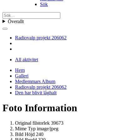
Sök
Överallt
Radiovalp projekt 206062
All aktivitet
Hem
Galleri
Medlemmars Album
Radiovalp projekt 206062
Den har blivit låghalt
Foto Information
Original filstorlek
39673
Mime Typ
image/jpeg
Bild Höjd
240
Bild Bredd
320