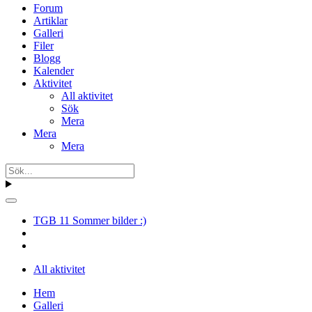
Forum
Artiklar
Galleri
Filer
Blogg
Kalender
Aktivitet
All aktivitet
Sök
Mera
Mera
Mera
TGB 11 Sommer bilder :)
All aktivitet
Hem
Galleri