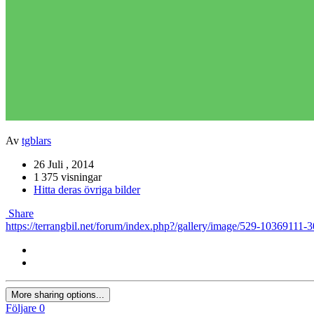
Av
tgblars
26 Juli , 2014
1 375 visningar
Hitta deras övriga bilder
Share
https://terrangbil.net/forum/index.php?/gallery/image/529-10369
More sharing options...
Följare
0