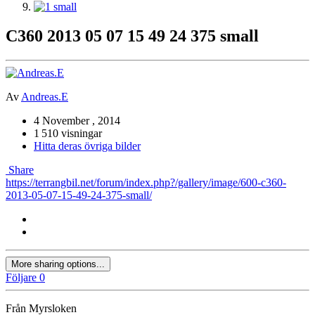
C360 2013 05 07 15 49 24 375 small
Av
Andreas.E
4 November , 2014
1 510 visningar
Hitta deras övriga bilder
Share
https://terrangbil.net/forum/index.php?/gallery/image/600-c360-
2013-05-07-15-49-24-375-small/
More sharing options...
Följare
0
Från Myrsloken