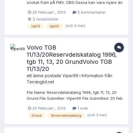
snokat fram på FMV. OBS! Dessa kan vara nyare än
som tidigare publicerats!! UPPDATERAD Från 1996
20 Februari , 2013
5 kommentarer
mvh //Erik
2 recensioner
(och 3 mer)
tgb13
tgb20
Volvo TGB
11/13/20Reservdelskatalog 1996,
tgb 11, 13, 20 GrundVolvo TGB
11/13/20
ett ämne postade
Viper99
i
Information från
Terrängbil.net
File Name: Reservdelskatalog 1996, tgb 11, 13, 20
Grund File Submitter: Viper99 File Submitted: 20 Feb
2013 File Category: Volvo TGB 11/13/20 Från "CD
20 Februari , 2013
1 svar
SMSTD TGB 11,13 OCH 20" som jag snokat fram på
(och 3 mer)
Grund
Reservdelskatalog
FMV. OBS! Dessa kan vara nyare än som tidigare
publicerats!! UPPDATERAD Från 1996 mvh //Erik
Click here to download this file