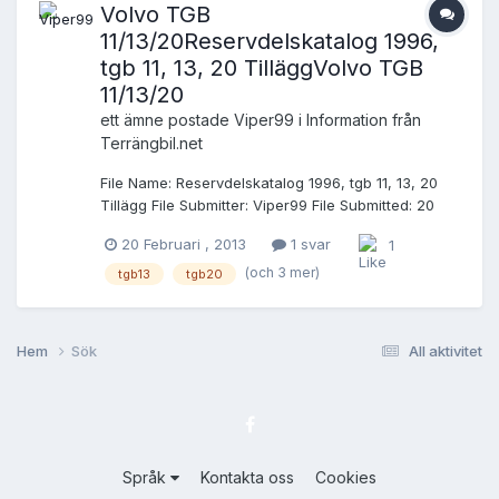
Volvo TGB
11/13/20Reservdelskatalog 1996,
tgb 11, 13, 20 TilläggVolvo TGB
11/13/20
ett ämne postade
Viper99
i
Information från
Terrängbil.net
File Name: Reservdelskatalog 1996, tgb 11, 13, 20
Tillägg File Submitter: Viper99 File Submitted: 20
Feb 2013 File Category: Volvo TGB 11/13/20 Från
20 Februari , 2013
1 svar
1
"CD SMSTD TGB 11,13 OCH 20" som jag snokat
fram på FMV. OBS!!! Kan vara nyare än det som
(och 3 mer)
tgb13
tgb20
tidigare publicerats!!! UPPDATERAD Del 9 - Övrig
utrustning saknas fortfarande. För lite plats att
ladda upp på. mvh //Erik /Viper99 Click here to
Hem
Sök
All aktivitet
download this file
Språk
Kontakta oss
Cookies