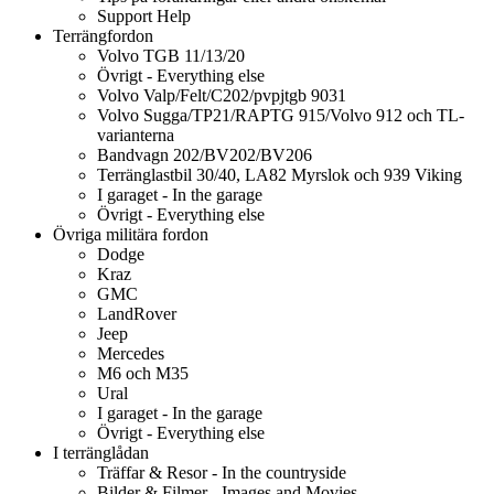
Support Help
Terrängfordon
Volvo TGB 11/13/20
Övrigt - Everything else
Volvo Valp/Felt/C202/pvpjtgb 9031
Volvo Sugga/TP21/RAPTG 915/Volvo 912 och TL-
varianterna
Bandvagn 202/BV202/BV206
Terränglastbil 30/40, LA82 Myrslok och 939 Viking
I garaget - In the garage
Övrigt - Everything else
Övriga militära fordon
Dodge
Kraz
GMC
LandRover
Jeep
Mercedes
M6 och M35
Ural
I garaget - In the garage
Övrigt - Everything else
I terränglådan
Träffar & Resor - In the countryside
Bilder & Filmer - Images and Movies