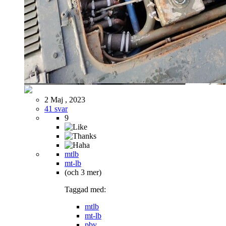
2 Maj , 2023
41 svar
9
mtlb
mt-lb
(och 3 mer)
Taggad med:
mtlb
mt-lb
pbv