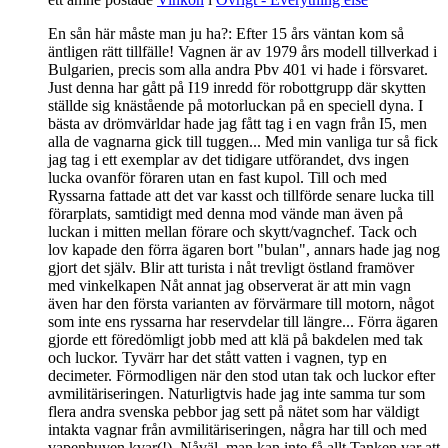
En sån här måste man ju ha?: Efter 15 års väntan kom så
äntligen rätt tillfälle! Vagnen är av 1979 års modell tillverkad i
Bulgarien, precis som alla andra Pbv 401 vi hade i försvaret.
Just denna har gått på I19 inredd för robottgrupp där skytten
ställde sig knästående på motorluckan på en speciell dyna. I
bästa av drömvärldar hade jag fått tag i en vagn från I5, men
alla de vagnarna gick till tuggen... Med min vanliga tur så fick
jag tag i ett exemplar av det tidigare utförandet, dvs ingen
lucka ovanför föraren utan en fast kupol. Till och med
Ryssarna fattade att det var kasst och tillförde senare lucka till
förarplats, samtidigt med denna mod vände man även på
luckan i mitten mellan förare och skytt/vagnchef. Tack och
lov kapade den förra ägaren bort "bulan", annars hade jag nog
gjort det själv. Blir att turista i nåt trevligt östland framöver
med vinkelkapen Nåt annat jag observerat är att min vagn
även har den första varianten av förvärmare till motorn, något
som inte ens ryssarna har reservdelar till längre... Förra ägaren
gjorde ett föredömligt jobb med att klä på bakdelen med tak
och luckor. Tyvärr har det stått vatten i vagnen, typ en
decimeter. Förmodligen när den stod utan tak och luckor efter
avmilitäriseringen. Naturligtvis hade jag inte samma tur som
flera andra svenska pebbor jag sett på nätet som har väldigt
intakta vagnar från avmilitäriseringen, några har till och med
vapenhuven kvar(!). Nåväl, man kan inte få allt Tanken var att