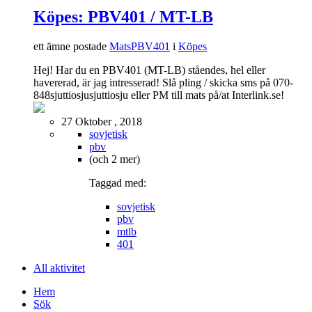
Köpes: PBV401 / MT-LB
ett ämne postade
MatsPBV401
i
Köpes
Hej! Har du en PBV401 (MT-LB) ståendes, hel eller
havererad, är jag intresserad! Slå pling / skicka sms på 070-
848sjuttiosjusjuttiosju eller PM till mats på/at Interlink.se!
27 Oktober , 2018
sovjetisk
pbv
(och 2 mer)
Taggad med:
sovjetisk
pbv
mtlb
401
All aktivitet
Hem
Sök