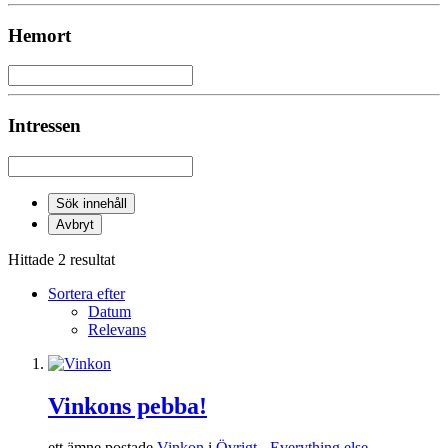
Hemort
Intressen
Sök innehåll
Avbryt
Hittade 2 resultat
Sortera efter
Datum
Relevans
Vinkons pebba!
ett ämne postade
Vinkon
i
Övrigt - Everything else