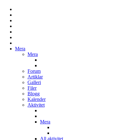
Mera
Mera
Forum
Artiklar
Galleri
Filer
Blogg
Kalender
Aktivitet
Mera
All aktivitet