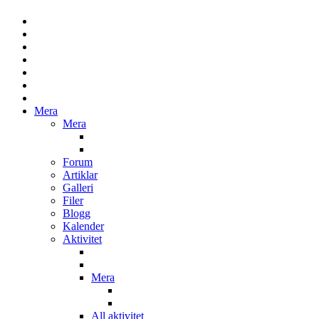
Mera
Mera
Forum
Artiklar
Galleri
Filer
Blogg
Kalender
Aktivitet
Mera
All aktivitet