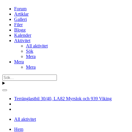
Forum
Artiklar
Galleri
Filer
Blogg
Kalender
Aktivitet
All aktivitet
Sök
Mera
Mera
Mera
Terränglastbil 30/40, LA82 Myrslok och 939 Viking
All aktivitet
Hem