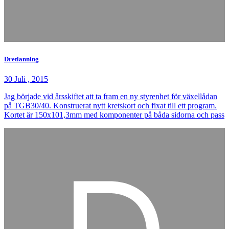
Dretlanning
30 Juli , 2015
Jag började vid årsskiftet att ta fram en ny styrenhet för växellådan
på TGB30/40. Konstruerat nytt kretskort och fixat till ett program.
Kortet är 150x101,3mm med komponenter på båda sidorna och pass