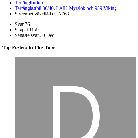
Terrängfordon
Terränglastbil 30/40, LA82 Myrslok och 939 Viking
Styrenhet växellåda GA763
Svar
76
Skapat
11 år
Senaste svar
30 Dec.
Top Posters In This Topic