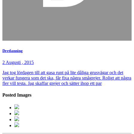
Dretlanning
2 Augusti , 2015
Jag tog lördagen till att gasa runt på lite dåliga grusvägar och det
verkar fungera som det ska, får fixa några smågrejer. Roligt att några
fler vill testa. Jag skaffar grejer och sätter ihop ett par
Posted Images