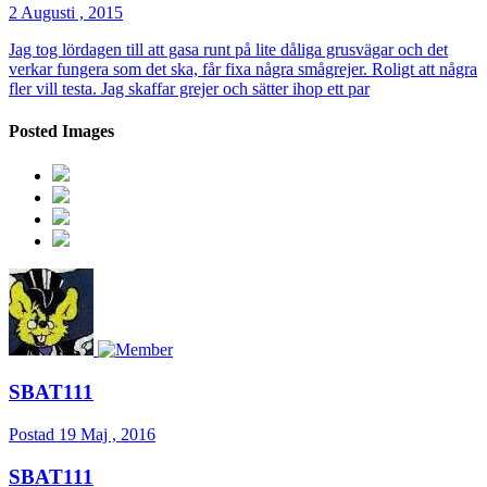
2 Augusti , 2015
Jag tog lördagen till att gasa runt på lite dåliga grusvägar och det
verkar fungera som det ska, får fixa några smågrejer. Roligt att några
fler vill testa. Jag skaffar grejer och sätter ihop ett par
Posted Images
SBAT111
Postad
19 Maj , 2016
SBAT111