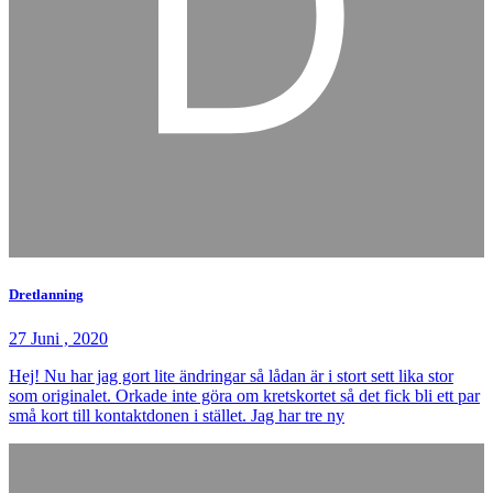
Dretlanning
27 Juni , 2020
Hej! Nu har jag gort lite ändringar så lådan är i stort sett lika stor
som originalet. Orkade inte göra om kretskortet så det fick bli ett par
små kort till kontaktdonen i stället. Jag har tre ny