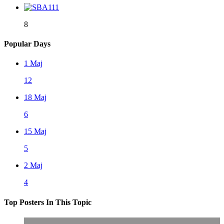
8
Popular Days
1 Maj
12
18 Maj
6
15 Maj
5
2 Maj
4
Top Posters In This Topic