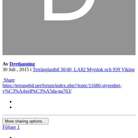
Av
Dretlanning
30 Juli , 2015
i
Terränglastbil 30/40, LA82 Myrslok och 939 Viking
Share
https://terrangbil.net/forum/index.php?/topic/11680-styrenhet-
v%C3%A4xell%C3%A5da-ga763/
More sharing options...
Följare
1