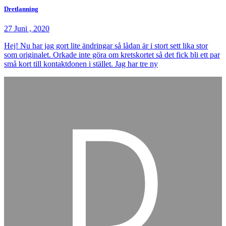
Dretlanning
27 Juni , 2020
Hej! Nu har jag gort lite ändringar så lådan är i stort sett lika stor
som originalet. Orkade inte göra om kretskortet så det fick bli ett par
små kort till kontaktdonen i stället. Jag har tre ny