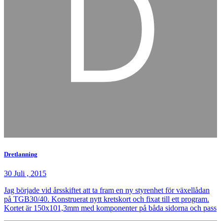
Dretlanning
30 Juli , 2015
Jag började vid årsskiftet att ta fram en ny styrenhet för växellådan
på TGB30/40. Konstruerat nytt kretskort och fixat till ett program.
Kortet är 150x101,3mm med komponenter på båda sidorna och pass