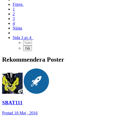
Föreg.
1
2
3
4
Nästa
Sida 3 av 4
Rekommendera Poster
SBAT111
Postad
18 Maj , 2016