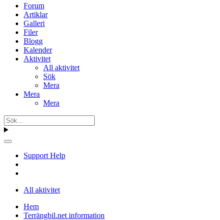
Forum
Artiklar
Galleri
Filer
Blogg
Kalender
Aktivitet
All aktivitet
Sök
Mera
Mera
Mera
Support Help
All aktivitet
Hem
Terrängbil.net information