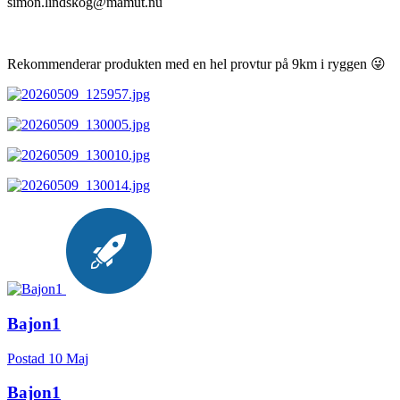
simon.lindskog@mamut.nu
Rekommenderar produkten med en hel provtur på 9km i ryggen
😜
Bajon1
Postad
10 Maj
Bajon1