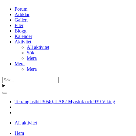
Forum
Artiklar
Galleri
Filer
Blogg
Kalender
Aktivitet
All aktivitet
Sök
Mera
Mera
Mera
Terränglastbil 30/40, LA82 Myrslok och 939 Viking
All aktivitet
Hem