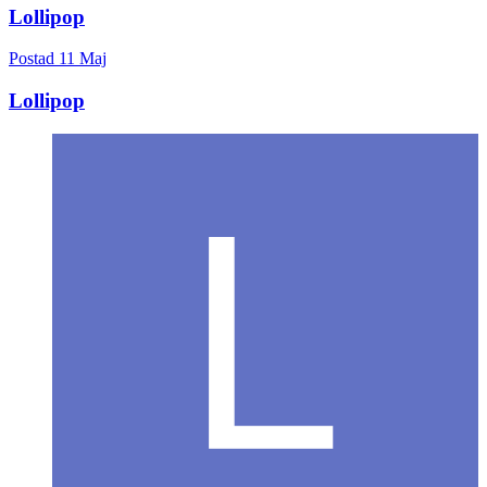
Lollipop
Postad
11 Maj
Lollipop