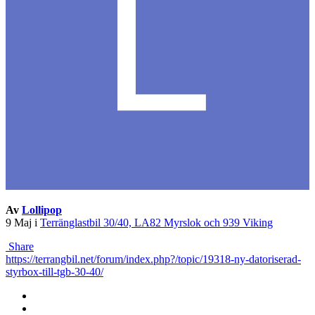
Av
Lollipop
9 Maj
i
Terränglastbil 30/40, LA82 Myrslok och 939 Viking
Share
https://terrangbil.net/forum/index.php?/topic/19318-ny-datoriserad-
styrbox-till-tgb-30-40/