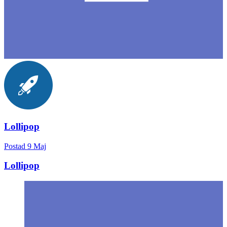
Lollipop
Postad
9 Maj
Lollipop