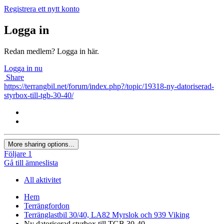
Registrera ett nytt konto
Logga in
Redan medlem? Logga in här.
Logga in nu
Share
https://terrangbil.net/forum/index.php?/topic/19318-ny-datoriserad-
styrbox-till-tgb-30-40/
More sharing options...
Följare
1
Gå till ämneslista
All aktivitet
Hem
Terrängfordon
Terränglastbil 30/40, LA82 Myrslok och 939 Viking
Ny datoriserad styrbox till TGB 30-40