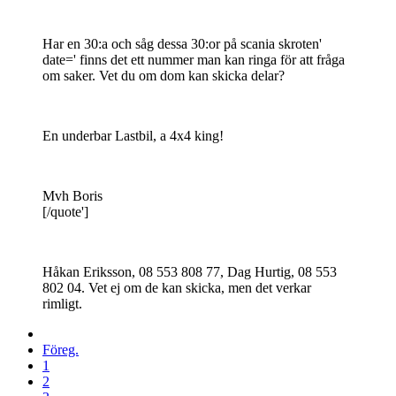
Har en 30:a och såg dessa 30:or på scania skroten'
date=' finns det ett nummer man kan ringa för att fråga
om saker. Vet du om dom kan skicka delar?
En underbar Lastbil, a 4x4 king!
Mvh Boris
[/quote']
Håkan Eriksson, 08 553 808 77, Dag Hurtig, 08 553
802 04. Vet ej om de kan skicka, men det verkar
rimligt.
Föreg.
1
2