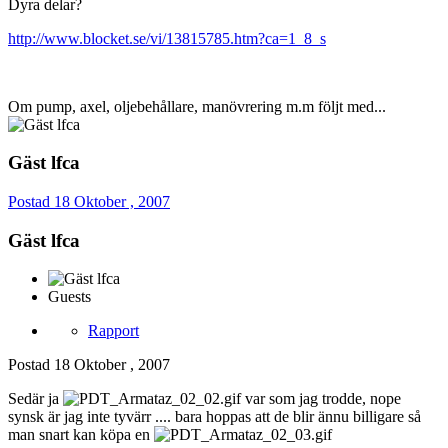
Dyra delar?
http://www.blocket.se/vi/13815785.htm?ca=1_8_s
Om pump, axel, oljebehållare, manövrering m.m följt med...
Gäst lfca
Postad
18 Oktober , 2007
Gäst lfca
Guests
Rapport
Postad
18 Oktober , 2007
Sedär ja
var som jag trodde, nope
synsk är jag inte tyvärr .... bara hoppas att de blir ännu billigare så
man snart kan köpa en