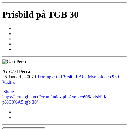
Prisbild på TGB 30
Av Gäst Perra
25 Januari , 2007
i
Terränglastbil 30/40, LA82 Myrslok och 939
Viking
Share
https://terrangbil.net/forum/index.php?/topic/606-prisbild-
p%C3%A5-tgb-30/