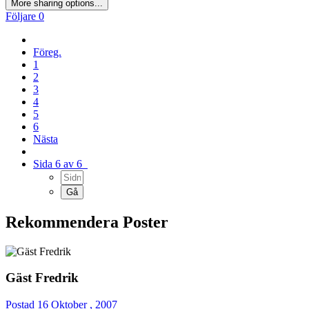
More sharing options...
Följare
0
Föreg.
1
2
3
4
5
6
Nästa
Sida 6 av 6
Rekommendera Poster
Gäst Fredrik
Postad
16 Oktober , 2007