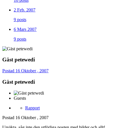
10 posts
2 Feb. 2007
9 posts
6 Mars 2007
9 posts
Gäst petewedi
Postad
16 Oktober , 2007
Gäst petewedi
Guests
Rapport
Postad
16 Oktober , 2007
Ursäkta, såg inte den utförliga posten med bilder och allt!