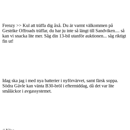
Frenzy >> Kul att träffa dig åxå. Du är varmt välkommen på
Gestrike Offroads träffar, du har ju inte så längt till Sandviken.... så
kan vi snacka lite mer. Såg din 13-bil utanför auktionen... såg riktigt
fin ut!
Idag ska jag i med nya batterier i nyförvärvet, samt färsk soppa.
Södra Gävle kan vänta B30-bröl i eftermiddag, då det var lite
småläckor i avgassystemet.