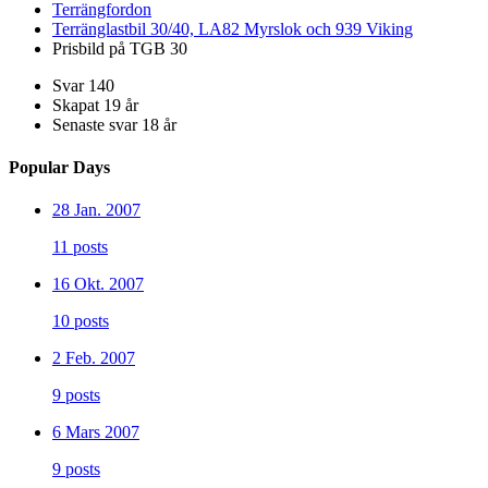
Terrängfordon
Terränglastbil 30/40, LA82 Myrslok och 939 Viking
Prisbild på TGB 30
Svar
140
Skapat
19 år
Senaste svar
18 år
Popular Days
28 Jan. 2007
11 posts
16 Okt. 2007
10 posts
2 Feb. 2007
9 posts
6 Mars 2007
9 posts