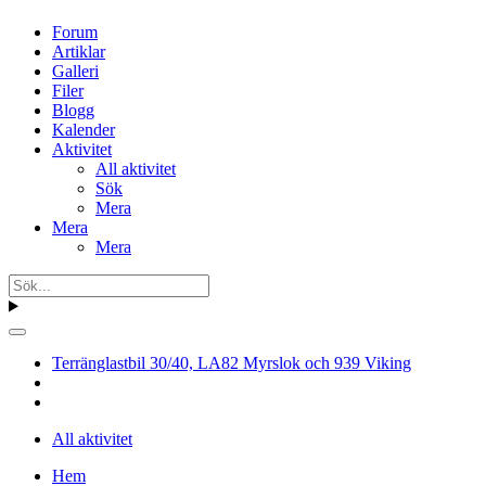
Forum
Artiklar
Galleri
Filer
Blogg
Kalender
Aktivitet
All aktivitet
Sök
Mera
Mera
Mera
Terränglastbil 30/40, LA82 Myrslok och 939 Viking
All aktivitet
Hem