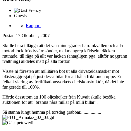
Guests
Rapport
Postad
17 Oktober , 2007
Skulle bara tillägga att det var minusgrader häromkvällen och alla
motorblock frös tyvärr sönder, malar angrep klädseln, däcken
ruttnade, till råga på allt var lacken (antagligen pga. alltför noggrann
tvättning) alldeles matt på alla fordon.
Visste ni föresten att millitären böt ut alla drivaxeldamasker mot
blästeraggregat på just dessa bilar för att hålla friktionen uppe. En
felkalkylering av fortifikationsverkets chefskonstruktör, då det inte
fungerade till 100%.
Hörde dessutom att 100 oljeshejker från Kuvait skulle besöka
auktionen för att "bränna nåra millar på milli billar".
Så stanna lungt hemma på torsdag grabbar..................