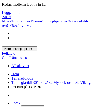
Redan medlem? Logga in här.
Logga in nu
Share
https://terrangbil.net/forum/index.php?/topic/606-prisbild-
p%C3%A5-tgb-30/
More sharing options...
Följare
0
Gå till ämneslista
All aktivitet
Hem
Terrängfordon
Terränglastbil 30/40, LA82 Myrslok och 939 Viking
Prisbild på TGB 30
Språk