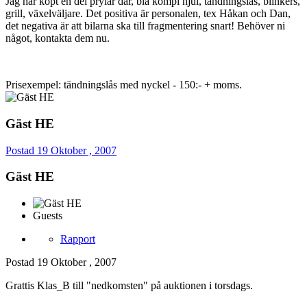
Jag har köpt en del prylar där, bla kompl hjul, tändningslås, blinkers,
grill, växelväljare. Det positiva är personalen, tex Håkan och Dan,
det negativa är att bilarna ska till fragmentering snart! Behöver ni
något, kontakta dem nu.
Prisexempel: tändningslås med nyckel - 150:- + moms.
Gäst HE
Postad
19 Oktober , 2007
Gäst HE
Guests
Rapport
Postad
19 Oktober , 2007
Grattis Klas_B till "nedkomsten" på auktionen i torsdags.