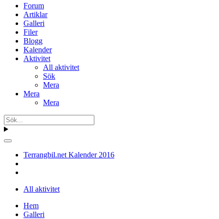
Forum
Artiklar
Galleri
Filer
Blogg
Kalender
Aktivitet
All aktivitet
Sök
Mera
Mera
Mera
Terrangbil.net Kalender 2016
All aktivitet
Hem
Galleri