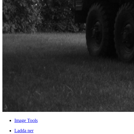
Image Tools
Ladda ner