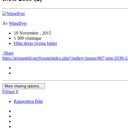
Av
Wingflyer
19 November , 2015
1 309 visningar
Hitta deras övriga bilder
Share
https://terrangbil.net/forum/index.php?/gallery/image/807-img-2039-2
More sharing options...
Följare
0
Rapportera Bild