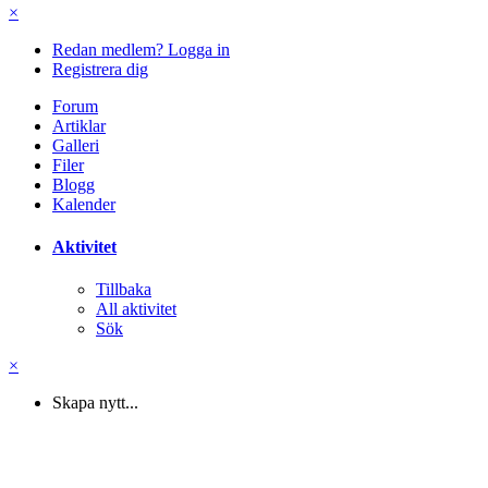
×
Redan medlem? Logga in
Registrera dig
Forum
Artiklar
Galleri
Filer
Blogg
Kalender
Aktivitet
Tillbaka
All aktivitet
Sök
×
Skapa nytt...