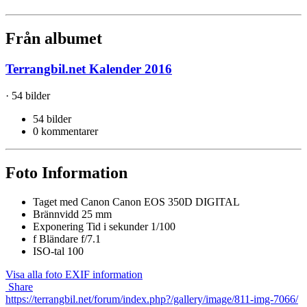
Från albumet
Terrangbil.net Kalender 2016
· 54 bilder
54 bilder
0 kommentarer
Foto Information
Taget med
Canon Canon EOS 350D DIGITAL
Brännvidd
25 mm
Exponering Tid i sekunder
1/100
f
Bländare
f/7.1
ISO-tal
100
Visa alla foto EXIF information
Share
https://terrangbil.net/forum/index.php?/gallery/image/811-img-7066/