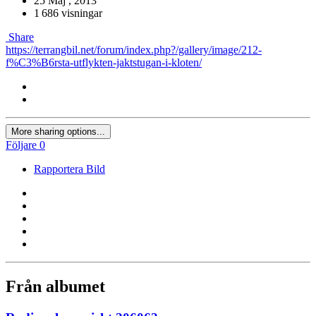
25 Maj , 2013
1 686 visningar
Share
https://terrangbil.net/forum/index.php?/gallery/image/212-
f%C3%B6rsta-utflykten-jaktstugan-i-kloten/
More sharing options...
Följare
0
Rapportera Bild
Från albumet