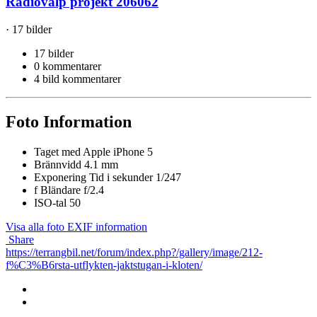
Radiovalp projekt 206062
· 17 bilder
17 bilder
0 kommentarer
4 bild kommentarer
Foto Information
Taget med
Apple iPhone 5
Brännvidd
4.1 mm
Exponering Tid i sekunder
1/247
f
Bländare
f/2.4
ISO-tal
50
Visa alla foto EXIF information
Share
https://terrangbil.net/forum/index.php?/gallery/image/212-
f%C3%B6rsta-utflykten-jaktstugan-i-kloten/