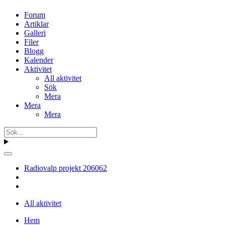
Forum
Artiklar
Galleri
Filer
Blogg
Kalender
Aktivitet
All aktivitet
Sök
Mera
Mera
Mera
Radiovalp projekt 206062
All aktivitet
Hem