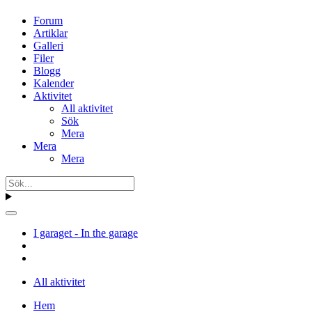
Forum
Artiklar
Galleri
Filer
Blogg
Kalender
Aktivitet
All aktivitet
Sök
Mera
Mera
Mera
I garaget - In the garage
All aktivitet
Hem