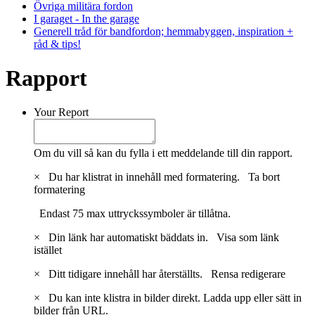
Övriga militära fordon
I garaget - In the garage
Generell tråd för bandfordon; hemmabyggen, inspiration +
råd & tips!
Rapport
Your Report
Om du vill så kan du fylla i ett meddelande till din rapport.
×
Du har klistrat in innehåll med formatering.
Ta bort
formatering
Endast 75 max uttryckssymboler är tillåtna.
×
Din länk har automatiskt bäddats in.
Visa som länk
istället
×
Ditt tidigare innehåll har återställts.
Rensa redigerare
×
Du kan inte klistra in bilder direkt. Ladda upp eller sätt in
bilder från URL.