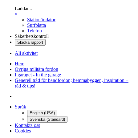
Laddar...
×
Stationär dator
Surfplatta
Telefon
Säkerhetskontroll
Skicka rapport
All aktivitet
Hem
Övriga militära fordon
I garaget - In the garage
Generell tråd för bandfordon; hemmabyggen, inspiration +
råd & tips!
Språk
English (USA)
Svenska (Standard)
Kontakta oss
Cookies